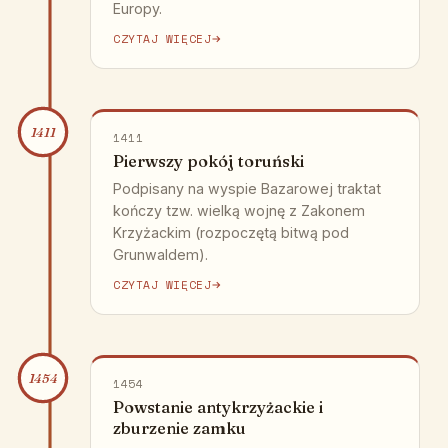
Europy.
CZYTAJ WIĘCEJ
1411
1411
Pierwszy pokój toruński
Podpisany na wyspie Bazarowej traktat
kończy tzw. wielką wojnę z Zakonem
Krzyżackim (rozpoczętą bitwą pod
Grunwaldem).
CZYTAJ WIĘCEJ
1454
1454
Powstanie antykrzyżackie i
zburzenie zamku