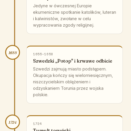
Jedyne w ówczesnej Europie
ekumeniczne spotkanie katolików, luteran
i kalwinistów, zwołane w celu
wypracowania zgody religijnej.
1655
1655–1658
Szwedzki „Potop" i krwawe odbicie
Szwedzi zajmują miasto podstępem.
Okupacja kończy się wielomiesięcznym,
niszczycielskim oblężeniem i
odzyskaniem Torunia przez wojska
polskie.
1724
1724
Tumult toruński