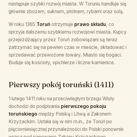
następuje szybki rozwój miasta. W Toruniu handluje się
głównie zbożem, suknem, płótnem, rybami oraz solą.
W roku 1365
Toruń
otrzymuje
prawo składu
, co
sprzyja dalszemu szybkiemu rozwojowi miasta. Kupcy
przejeżdżający przez Toruń zobowiązani są teraz
zatrzymać się na pewien czas w mieście, składować i
sprzedawać przewożone towary. Miasto się bogaci.
Buduje się kościoły, spichlerze i liczne kamienice.
Pierwszy pokój toruński (1411)
1 lutego 1411 roku na przeciwległym brzegu Wisły
dochodzi do podpisania
pierwszego pokoju
toruńskiego
między Polską i Litwą a Zakonem
Krzyżackim. Ustala się w nim m.in., że Toruń po
pięciomiesięcznej przynależności do Polski ponownie
wraca pod panowanie Zakonu Krzyżackiego.