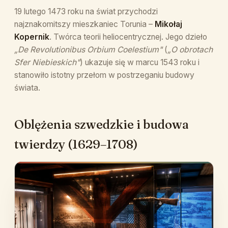
19 lutego 1473 roku na świat przychodzi
najznakomitszy mieszkaniec Torunia –
Mikołaj
Kopernik
. Twórca teorii heliocentrycznej. Jego dzieło
„De Revolutionibus Orbium Coelestium"
(
„O obrotach
Sfer Niebieskich"
) ukazuje się w marcu 1543 roku i
stanowiło istotny przełom w postrzeganiu budowy
świata.
Oblężenia szwedzkie i budowa
twierdzy (1629–1708)