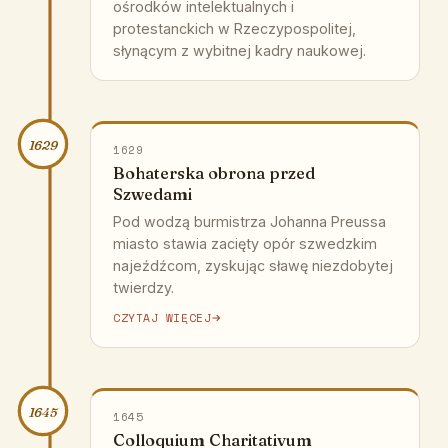
ośrodków intelektualnych i
protestanckich w Rzeczypospolitej,
słynącym z wybitnej kadry naukowej.
1629
1629
Bohaterska obrona przed
Szwedami
Pod wodzą burmistrza Johanna Preussa
miasto stawia zacięty opór szwedzkim
najeźdźcom, zyskując sławę niezdobytej
twierdzy.
CZYTAJ WIĘCEJ
1645
1645
Colloquium Charitativum