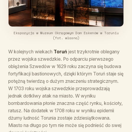
Ekspozycja w Muzeum Okręgowym Dom Eskenów w Toruniu
(fot. własna)
W kolejnych wiekach
Toruń
jest trzykrotnie oblegany
przez wojska szwedzkie. Po odparciu pierwszego
oblężenia Szwedów w 1629 roku zaczyna się budowa
fortyfikacji bastionowych, dzięki którym Toruń staje się
potężną twierdzą o dużym znaczeniu strategicznym.
W 1703 roku wojska szwedzkie przeprowadzają
jednak dotkliwy atak na miasto. W wyniku
bombardowania płonie znaczna część rynku, kościoły,
ratusz. Na dodatek w 1708 roku w wyniku epidemii
dżumy ludność Torunia zostaje zdziesiątkowana.
Miasto na długo po tym nie może się podnieść do swej