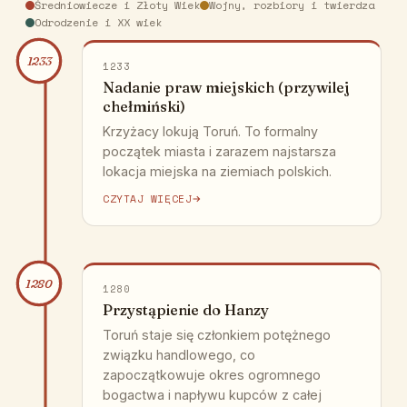
Średniowiecze i Złoty Wiek
Wojny, rozbiory i twierdza
Odrodzenie i XX wiek
1233
1233
Nadanie praw miejskich (przywilej
chełmiński)
Krzyżacy lokują Toruń. To formalny
początek miasta i zarazem najstarsza
lokacja miejska na ziemiach polskich.
CZYTAJ WIĘCEJ
1280
1280
Przystąpienie do Hanzy
Toruń staje się członkiem potężnego
związku handlowego, co
zapoczątkowuje okres ogromnego
bogactwa i napływu kupców z całej