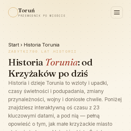
Toruń
PRZEWODNIK PO MIEŚCIE
Start
›
Historia Torunia
ZABYTKI
790 LAT HISTORII
Historia
Torunia
: od
Krzyżaków po dziś
Historia i dzieje Torunia to wzloty i upadki,
czasy świetności i podupadania, zmiany
przynależności, wojny i doniosłe chwile. Poniżej
znajdziesz interaktywną oś czasu z 23
kluczowymi datami, a pod nią — pełną
opowieść o tym, jak małe krzyżackie miasto