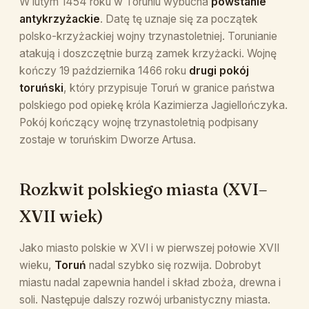
W lutym 1454 roku w Toruniu wybucha
powstanie
antykrzyżackie
. Datę tę uznaje się za początek
polsko-krzyżackiej wojny trzynastoletniej. Torunianie
atakują i doszczętnie burzą zamek krzyżacki. Wojnę
kończy 19 października 1466 roku
drugi pokój
toruński
, który przypisuje Toruń w granice państwa
polskiego pod opiekę króla Kazimierza Jagiellończyka.
Pokój kończący wojnę trzynastoletnią podpisany
zostaje w toruńskim Dworze Artusa.
Rozkwit polskiego miasta (XVI–
XVII wiek)
Jako miasto polskie w XVI i w pierwszej połowie XVII
wieku,
Toruń
nadal szybko się rozwija. Dobrobyt
miastu nadal zapewnia handel i skład zboża, drewna i
soli. Następuje dalszy rozwój urbanistyczny miasta.